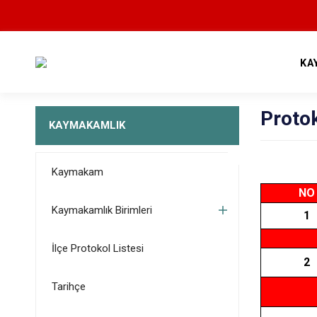
KA
Proto
KAYMAKAMLIK
Kaymakam
NO
Kaymakamlık Birimleri
1
İlçe Protokol Listesi
2
Tarihçe