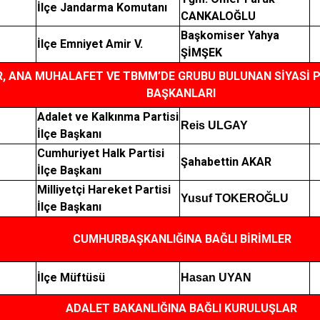
Patnos
İlçe Jandarma Komutanı
CANKALOĞLU
Taşlıçay
Başkomiser Yahya
İlçe Emniyet Amir V.
Tutak
ŞİMŞEK
R, ANA MUHALAFET VE TBMM’DE GRUBU BULUNAN SİYASİ P
BAŞKANLARI
Adalet ve Kalkınma Partisi
Reis ULGAY
İlçe Başkanı
Cumhuriyet Halk Partisi
Şahabettin AKAR
İlçe Başkanı
Milliyetçi Hareket Partisi
Yusuf TOKEROĞLU
İlçe Başkanı
RBAŞKANLIĞINA BAĞLI BİRİMLER
İlçe Müftüsü
Hasan UYAN
ADALET BAKANLIĞINA BAĞLI KURULUŞLAR