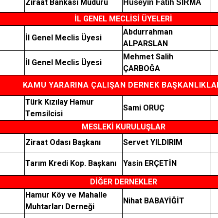
Ziraat Bankası Müdürü
Hüseyin Fatih SIRMA
İL GENEL MECLİSİ ÜYELERİ
Abdurrahman
İl Genel Meclis Üyesi
ALPARSLAN
Mehmet Salih
İl Genel Meclis Üyesi
ÇARBOĞA
KAMU YARARINA ÇALIŞAN DERNEK BAŞKANLIKLA
Türk Kızılay Hamur
Sami ORUÇ
Temsilcisi
MESLEKİ KURULUŞLAR
Ziraat Odası Başkanı
Servet YILDIRIM
Tarım Kredi Kop. Başkanı
Yasin ERÇETİN
DİĞER DERNEKLER
Hamur Köy ve Mahalle
Nihat BABAYİĞİT
Muhtarları Derneği