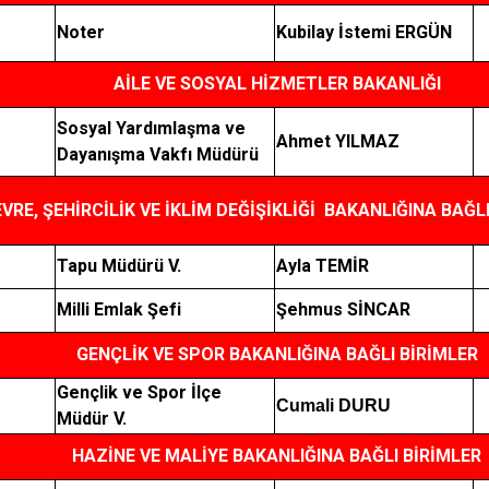
Noter
Kubilay İstemi ERGÜN
AİLE VE SOSYAL HİZMETLER BAKANLIĞI
Sosyal Yardımlaşma ve
Ahmet YILMAZ
Dayanışma Vakfı Müdürü
VRE, ŞEHİRCİLİK VE İKLİM DEĞİŞİKLİĞİ BAKANLIĞINA BAĞL
Tapu Müdürü V.
Ayla TEMİR
Milli Emlak Şefi
Şehmus SİNCAR
GENÇLİK VE SPOR BAKANLIĞINA BAĞLI BİRİMLER
Gençlik ve Spor İlçe
Cumali DURU
Müdür V.
HAZİNE VE MALİYE BAKANLIĞINA BAĞLI BİRİMLER