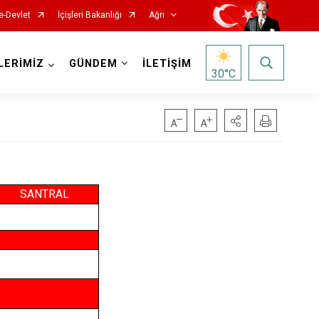
e-Devlet
İçişleri Bakanlığı
Ağrı
LERİMİZ
GÜNDEM
İLETİŞİM
30
°C
SANTRAL