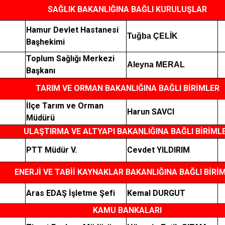
SAĞLIK BAKANLIĞINA BAĞLI KURULUŞLAR
Hamur Devlet Hastanesi
Tuğba ÇELİK
Başhekimi
Toplum Sağlığı Merkezi
Aleyna MERAL
Başkanı
TARIM VE ORMAN BAKANLIĞINA BAĞLI BİRİMLER
İlçe Tarım ve Orman
Harun SAVCI
Müdürü
ULAŞTIRMA VE ALTYAPI BAKANLIĞINA BAĞLI BİRİML
PTT Müdür V.
Cevdet YILDIRIM
ENERJİ VE TABİİ KAYNAKLAR BAKANLIĞINA BAĞLI BİRİ
Aras EDAŞ İşletme Şefi
Kemal DURGUT
KAMU BANKALARI