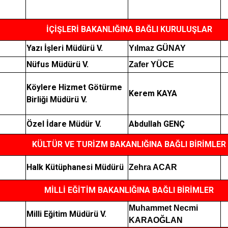
İÇİŞLERİ BAKANLIĞINA BAĞLI KURULUŞLAR
Yazı İşleri Müdürü V.
Yılmaz GÜNAY
Nüfus Müdürü V.
Zafer YÜCE
Köylere Hizmet Götürme
Kerem KAYA
Birliği Müdürü V.
Özel İdare Müdür V.
Abdullah GENÇ
KÜLTÜR VE TURİZM BAKANLIĞINA BAĞLI BİRİMLER
Halk Kütüphanesi Müdürü
Zehra ACAR
MİLLİ EĞİTİM BAKANLIĞINA BAĞLI BİRİMLER
Muhammet Necmi
Milli Eğitim Müdürü V.
KARAOĞLAN