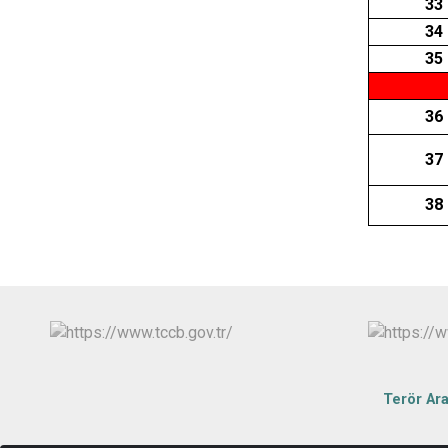
33
34
35
36
37
38
Terör Ar