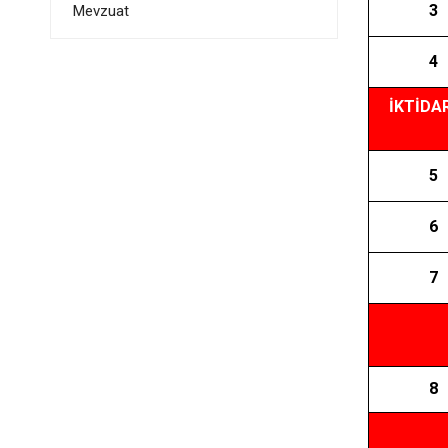
3
Mevzuat
4
İKTİDA
5
6
7
CUMHU
8